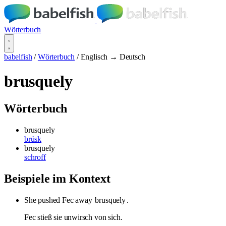
Wörterbuch
babelfish
/
Wörterbuch
/
Englisch → Deutsch
brusquely
Wörterbuch
brusquely
brüsk
brusquely
schroff
Beispiele im Kontext
She pushed Fec away
brusquely
.
Fec stieß sie unwirsch von sich.