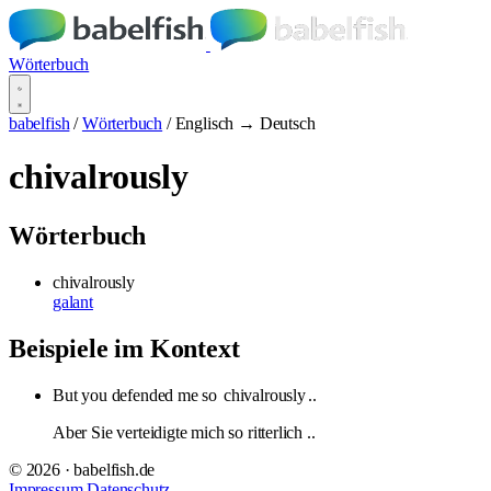
Wörterbuch
babelfish
/
Wörterbuch
/
Englisch → Deutsch
chivalrously
Wörterbuch
chivalrously
galant
Beispiele im Kontext
But you defended me so
chivalrously
..
Aber Sie verteidigte mich so ritterlich ..
© 2026 · babelfish.de
Impressum
Datenschutz