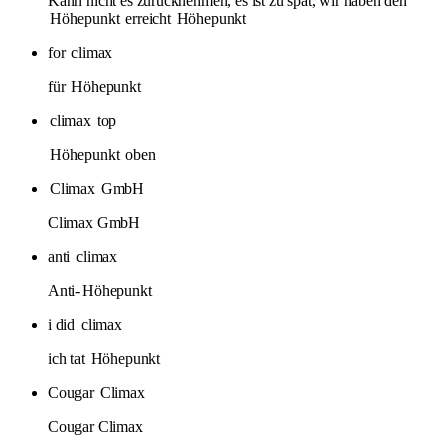
Kann nicht es zurücknehmen, es ist zu spät, wir haben den
Höhepunkt
erreicht
Höhepunkt
for
climax
für
Höhepunkt
climax
top
Höhepunkt
oben
Climax
GmbH
Climax GmbH
anti
climax
Anti-
Höhepunkt
i did
climax
ich tat
Höhepunkt
Cougar
Climax
Cougar Climax