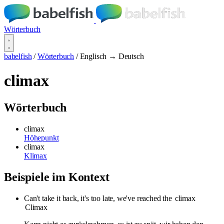
Wörterbuch
babelfish
/
Wörterbuch
/
Englisch → Deutsch
climax
Wörterbuch
climax
Höhepunkt
climax
Klimax
Beispiele im Kontext
Can't take it back, it's too late, we've reached the
climax
Climax