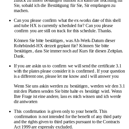
zurück zu Ihnen
bestätigen
numbrt Ich kann die Buchung für
Sie, sobald ich die
Bestätigung
für Sie, Sir empfangen zu
machen.
Can you please
confirm
what the ex-works date of this shell
and tube HX is currently scheduled for? Can you please
confirm
you are still on track for this schedule. Thanks.
Können Sie bitte
bestätigen
, was Ab-Werk-Datum dieser
Rohrbündel-HX derzeit geplant für? Können Sie bitte
bestätigen
, dass Sie immer noch auf Kurs für diesen Zeitplan.
Dank.
If you are askin us to
confirm
we will send the certificate 3.1
with the plates please consider it is
confirmed
. If your question
is a different one, please let me know and i will answer you
Wenn Sie uns askin werden zu
bestätigen
, werden wir den 3.1
mit den Platten senden Sie bitte halte es
bestätigt
wird. Wenn
Ihre Frage ist eine andere, lass es mich wissen und ich werde
dir antworten
This
confirmation
is given only to your benefit. This
confirmation
is not intended for the benefit of any third party
and the rights given to third parties pursuant to the Contracts
Act 1999 are expressly excluded.