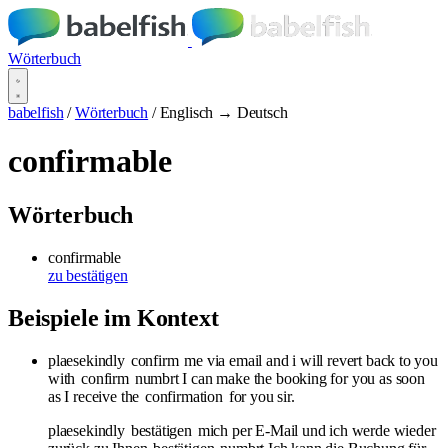
Wörterbuch
babelfish
/
Wörterbuch
/
Englisch → Deutsch
confirmable
Wörterbuch
confirmable
zu bestätigen
Beispiele im Kontext
plaesekindly
confirm
me via email and i will revert back to you
with
confirm
numbrt I can make the booking for you as soon
as I receive the
confirmation
for you sir.
plaesekindly
bestätigen
mich per E-Mail und ich werde wieder