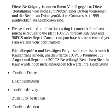
Diese
Bestätigung
ist nur zu Ihrem Vorteil gegeben. Diese
Bestätigung
wird nicht zum Nutzen eines Dritten vorgesehen
und die Rechte an Dritte gemäß dem Contracts Act 1999
ausdrücklich ausgeschlossen sind.
Please check and
confirm
forecasting is correct before I send
purchase request to the plant 100PCS forecast July Aug and
50PCS order Sept ? Consider no purchase has been entered yet
I am waiting your
confirmation
Bitte überprüfen und
bestätigen
Prognose korrekt ist, bevor ich
Kaufanfrage senden, um die Pflanze 100PCS Prognose Juli
August und September 50PCS Bestellung? Betrachten Sie kein
Kauf wurde noch nicht eingegeben Ich warte Ihre
Bestätigung
Confirm
Delete
Löschbestätigung
confirm
delivery
Zustellung
bestätigen
Confirm
deletion