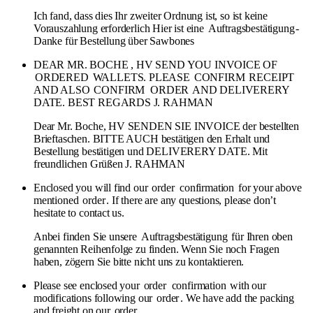
Ich fand, dass dies Ihr zweiter Ordnung ist, so ist keine
Vorauszahlung erforderlich Hier ist eine
Auftragsbestätigung
-
Danke für Bestellung über Sawbones
DEAR MR. BOCHE , HV SEND YOU INVOICE OF
ORDERED
WALLETS. PLEASE
CONFIRM
RECEIPT
AND ALSO
CONFIRM
ORDER
AND DELIVERERY
DATE. BEST REGARDS J. RAHMAN
Dear Mr. Boche, HV SENDEN SIE INVOICE der bestellten
Brieftaschen. BITTE AUCH bestätigen den Erhalt und
Bestellung bestätigen und DELIVERERY DATE. Mit
freundlichen Grüßen J. RAHMAN
Enclosed you will find our
order
confirmation
for your above
mentioned
order
. If there are any questions, please don’t
hesitate to contact us.
Anbei finden Sie unsere
Auftragsbestätigung
für Ihren oben
genannten Reihenfolge zu finden. Wenn Sie noch Fragen
haben, zögern Sie bitte nicht uns zu kontaktieren.
Please see enclosed your
order
confirmation
with our
modifications following our
order
. We have add the packing
and freight on our
order
.