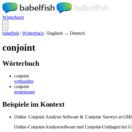
Wörterbuch
babelfish
/
Wörterbuch
/
Englisch → Deutsch
conjoint
Wörterbuch
conjoint
verbunden
conjoint
gemeinsam
Beispiele im Kontext
Online
Conjoint
Analysis Software &
Conjoint
Surveys at GMI
Online-Conjoint-Analysesoftware und Conjoint-Umfragen bei 