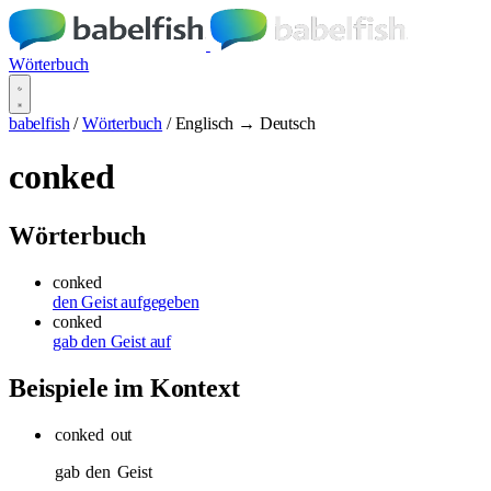
Wörterbuch
babelfish
/
Wörterbuch
/
Englisch → Deutsch
conked
Wörterbuch
conked
den Geist aufgegeben
conked
gab den Geist auf
Beispiele im Kontext
conked
out
gab
den
Geist