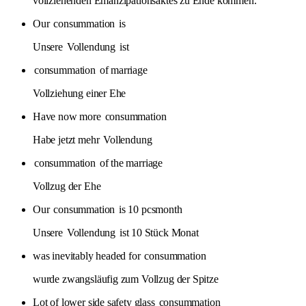
vollziehenden Emanzipationsaktes zu Ende kommen.
Our
consummation
is
Unsere
Vollendung
ist
consummation
of marriage
Vollziehung einer Ehe
Have now more
consummation
Habe jetzt mehr
Vollendung
consummation
of the marriage
Vollzug der Ehe
Our
consummation
is 10 pcsmonth
Unsere
Vollendung
ist 10 Stück Monat
was inevitably headed for
consummation
wurde zwangsläufig zum Vollzug der Spitze
Lot of lower side safety glass
consummation