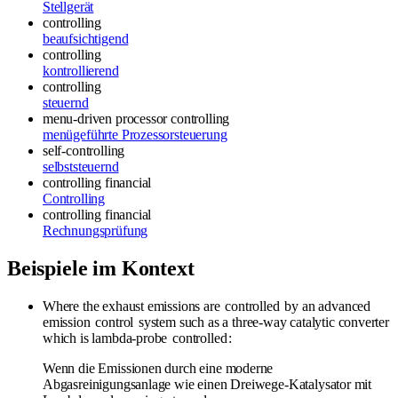
Stellgerät
controlling
beaufsichtigend
controlling
kontrollierend
controlling
steuernd
menu-driven processor controlling
menügeführte Prozessorsteuerung
self-controlling
selbststeuernd
controlling
financial
Controlling
controlling
financial
Rechnungsprüfung
Beispiele im Kontext
Where the exhaust emissions are
controlled
by an advanced
emission
control
system such as a three-way catalytic converter
which is lambda-probe
controlled
:
Wenn die Emissionen durch eine moderne
Abgasreinigungsanlage wie einen Dreiwege-Katalysator mit