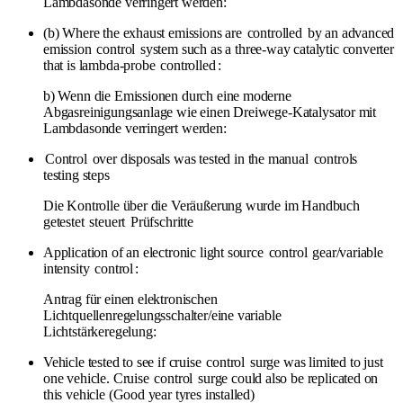
Lambdasonde verringert werden:
(b) Where the exhaust emissions are
controlled
by an advanced
emission
control
system such as a three-way catalytic converter
that is lambda-probe
controlled
:
b) Wenn die Emissionen durch eine moderne
Abgasreinigungsanlage wie einen Dreiwege-Katalysator mit
Lambdasonde verringert werden:
Control
over disposals was tested in the manual
controls
testing steps
Die Kontrolle über die Veräußerung wurde im Handbuch
getestet
steuert
Prüfschritte
Application of an electronic light source
control
gear/variable
intensity
control
:
Antrag für einen elektronischen
Lichtquellenregelungsschalter/eine variable
Lichtstärkeregelung:
Vehicle tested to see if cruise
control
surge was limited to just
one vehicle. Cruise
control
surge could also be replicated on
this vehicle (Good year tyres installed)