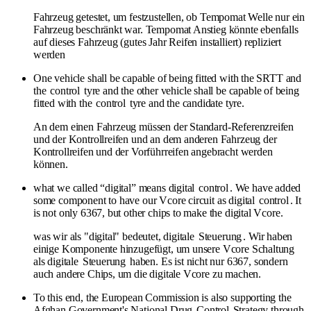
Fahrzeug getestet, um festzustellen, ob Tempomat Welle nur ein
Fahrzeug beschränkt war. Tempomat Anstieg könnte ebenfalls
auf dieses Fahrzeug (gutes Jahr Reifen installiert) repliziert
werden
One vehicle shall be capable of being fitted with the SRTT and
the
control
tyre and the other vehicle shall be capable of being
fitted with the
control
tyre and the candidate tyre.
An dem einen Fahrzeug müssen der Standard-Referenzreifen
und der Kontrollreifen und an dem anderen Fahrzeug der
Kontrollreifen und der Vorführreifen angebracht werden
können.
what we called “digital” means digital
control
. We have added
some component to have our Vcore circuit as digital
control
. It
is not only 6367, but other chips to make the digital Vcore.
was wir als "digital" bedeutet, digitale
Steuerung
. Wir haben
einige Komponente hinzugefügt, um unsere Vcore Schaltung
als digitale
Steuerung
haben. Es ist nicht nur 6367, sondern
auch andere Chips, um die digitale Vcore zu machen.
To this end, the European Commission is also supporting the
Afghan Government's National Drug
Control
Strategy through