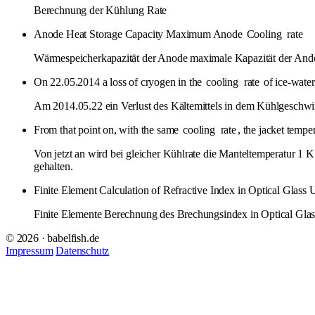
Berechnung der Kühlung Rate
Anode Heat Storage Capacity Maximum Anode
Cooling
rate
Wärmespeicherkapazität der Anode maximale Kapazität der An
On 22.05.2014 a loss of cryogen in the
cooling
rate
of ice-water
Am 2014.05.22 ein Verlust des Kältemittels in dem Kühlgeschw
From that point on, with the same
cooling
rate
, the jacket tempe
Von jetzt an wird bei gleicher Kühlrate die Manteltemperatur 1 
gehalten.
Finite Element Calculation of Refractive Index in Optical Glass
Finite Elemente Berechnung des Brechungsindex in Optical Gl
© 2026 · babelfish.de
Impressum
Datenschutz