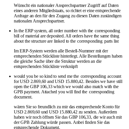
Wünscht ein nationaler Ansprechspartner Zugriff auf Daten
eines anderen Mitgliedstaats, so richtet er eine entsprechende
Anfrage an den für den Zugang zu diesen Daten zuständigen
nationalen Ansprechspartner.
In the ERP system, all order number with the
corresponding
bill of material are deposited. All orders have the same thing
about the structure are linked to the
corresponding
parts list
Im ERP-System werden alle Bestell-Nummer mit der
entsprechenden Stückliste hinterlegt. Alle Bestellungen haben
die gleiche Sache über die Struktur werden an die
entsprechenden Stückliste verknüpft
would you be so kind to send me the
corresponding
account
for USD 2.869,60 and USD 15.880,42. Besides we have still
open the GBP 106,33 which we would also match with the
GPB payment. Attached you will find the
corresponding
document.
wären Sie so freundlich zu mir das entsprechende Konto für
USD 2.869,60 und USD 15.880,42 zu senden. Außerdem
haben wir noch öffnen Sie das GBP 106,33, die wir auch mit
der GPB Zahlung würde passen. Anbei finden Sie das
entsprechende Dokument.