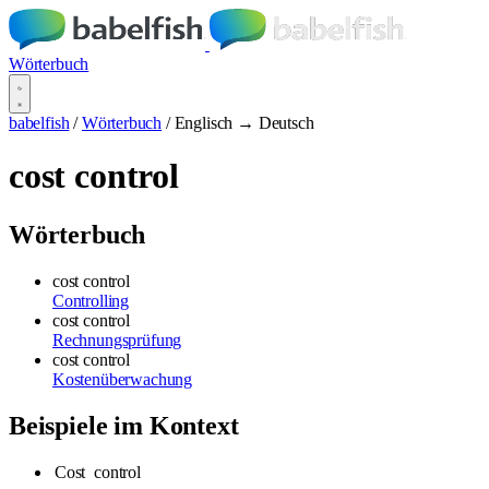
Wörterbuch
babelfish
/
Wörterbuch
/
Englisch → Deutsch
cost control
Wörterbuch
cost control
Controlling
cost control
Rechnungsprüfung
cost control
Kostenüberwachung
Beispiele im Kontext
Cost
control