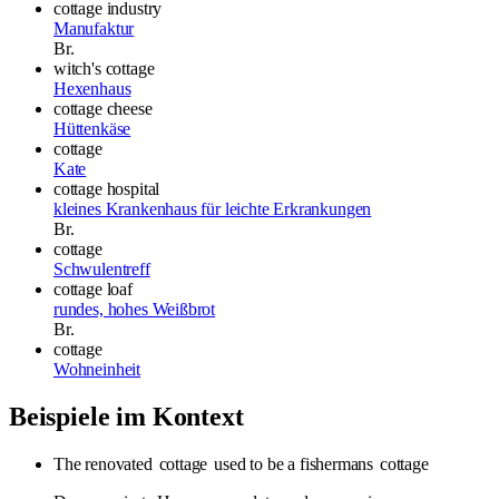
cottage industry
Manufaktur
Br.
witch's cottage
Hexenhaus
cottage cheese
Hüttenkäse
cottage
Kate
cottage hospital
kleines Krankenhaus für leichte Erkrankungen
Br.
cottage
Schwulentreff
cottage loaf
rundes, hohes Weißbrot
Br.
cottage
Wohneinheit
Beispiele im Kontext
The renovated
cottage
used to be a fishermans
cottage