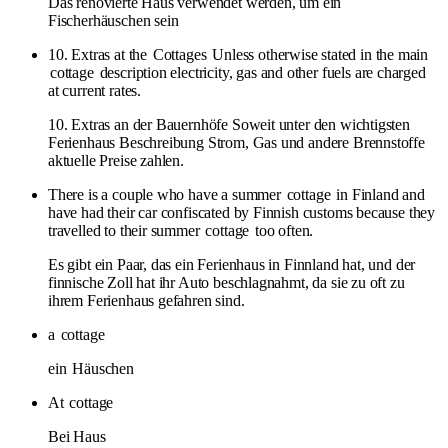
Das renovierte Haus verwendet werden, um ein
Fischerhäuschen sein
10. Extras at the
Cottages
Unless otherwise stated in the main
cottage
description electricity, gas and other fuels are charged
at current rates.
10. Extras an der Bauernhöfe Soweit unter den wichtigsten
Ferienhaus Beschreibung Strom, Gas und andere Brennstoffe
aktuelle Preise zahlen.
There is a couple who have a summer
cottage
in Finland and
have had their car confiscated by Finnish customs because they
travelled to their summer
cottage
too often.
Es gibt ein Paar, das ein Ferienhaus in Finnland hat, und der
finnische Zoll hat ihr Auto beschlagnahmt, da sie zu oft zu
ihrem Ferienhaus gefahren sind.
a
cottage
ein
Häuschen
At
cottage
Bei Haus