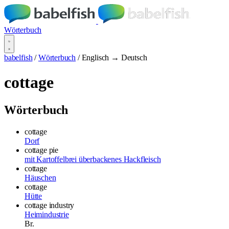
Wörterbuch
babelfish
/
Wörterbuch
/
Englisch → Deutsch
cottage
Wörterbuch
cottage
Dorf
cottage pie
mit Kartoffelbrei überbackenes Hackfleisch
cottage
Häuschen
cottage
Hütte
cottage industry
Heimindustrie
Br.