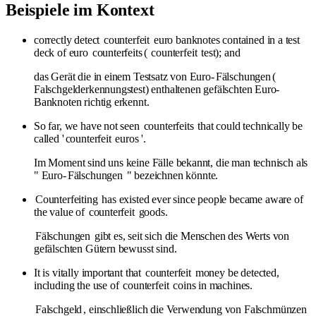
Beispiele im Kontext
correctly detect
counterfeit
euro banknotes contained in a test
deck of euro
counterfeits
(
counterfeit
test); and
das Gerät die in einem Testsatz von Euro-
Fälschungen
(
Falschgelderkennungstest) enthaltenen gefälschten Euro-
Banknoten richtig erkennt.
So far, we have not seen
counterfeits
that could technically be
called '
counterfeit
euros '.
Im Moment sind uns keine Fälle bekannt, die man technisch als
" Euro-
Fälschungen
" bezeichnen könnte.
Counterfeiting
has existed ever since people became aware of
the value of
counterfeit
goods.
Fälschungen
gibt es, seit sich die Menschen des Werts von
gefälschten Gütern bewusst sind.
It is vitally important that
counterfeit
money be detected,
including the use of
counterfeit
coins in machines.
Falschgeld
, einschließlich die Verwendung von Falschmünzen