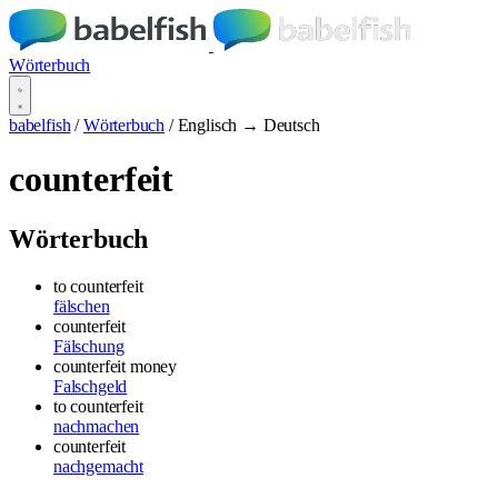
Wörterbuch
babelfish
/
Wörterbuch
/
Englisch → Deutsch
counterfeit
Wörterbuch
to counterfeit
fälschen
counterfeit
Fälschung
counterfeit money
Falschgeld
to counterfeit
nachmachen
counterfeit
nachgemacht