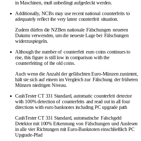
in Maschinen, muß unbedingt aufgedeckt werden.
Additionally, NCBs may use recent national
counterfeits
to
adequately reflect the very latest
counterfeit
situation.
Zudem dürfen die NZBen nationale
Fälschungen
neueren
Datums verwenden, um die neueste Lage bei
Fälschungen
widerzuspiegeln.
Although the number of
counterfeit
euro coins continues to
rise, this figure is still low in comparison with the
counterfeiting
of the old coins.
Auch wenn die Anzahl der gefälschten Euro-Münzen zunimmt,
hält sie sich auf einem im Vergleich zur
Fälschung
der früheren
Münzen niedrigen Niveau.
CashTester CT 331 Standard, automatic
counterfeit
detector
with 100% detection of
counterfeits
and read out in all four
directions with euro banknotes including PC upgrade path
CashTester CT 331 Standard, automatische
Falschgeld
Detektor mit 100% Erkennung von
Fälschungen
und Auslesen
in alle vier Richtungen mit Euro-Banknoten einschließlich PC
Upgrade-Pfad