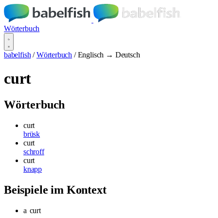
Wörterbuch
babelfish
/
Wörterbuch
/
Englisch → Deutsch
curt
Wörterbuch
curt
brüsk
curt
schroff
curt
knapp
Beispiele im Kontext
a
curt