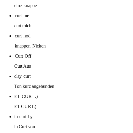
eine
knappe
curt
me
curt mich
curt
nod
knappen
Nicken
Curt
Off
Curt Aus
clay
curt
Ton kurz angebunden
ET
CURT
.)
ET CURT.)
in
curt
by
in Curt von