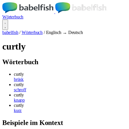
Wörterbuch
babelfish
/
Wörterbuch
/
Englisch → Deutsch
curtly
Wörterbuch
curtly
brüsk
curtly
schroff
curtly
knapp
curtly
kurz
Beispiele im Kontext