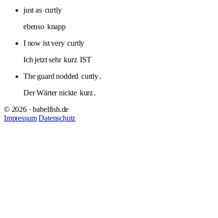
just as
curtly
ebenso
knapp
I now ist very
curtly
Ich jetzt sehr
kurz
IST
The guard nodded
curtly
.
Der Wärter nickte
kurz
.
© 2026 · babelfish.de
Impressum
Datenschutz