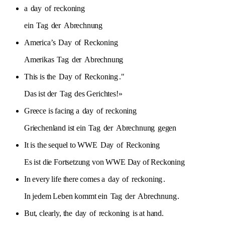
a
day
of
reckoning
ein
Tag
der
Abrechnung
America’s
Day
of
Reckoning
Amerikas
Tag
der
Abrechnung
This is the
Day
of
Reckoning
."
Das ist der
Tag
des Gerichtes!»
Greece is facing a
day
of
reckoning
Griechenland ist ein
Tag
der
Abrechnung
gegen
It is the sequel to WWE
Day
of
Reckoning
Es ist die Fortsetzung von WWE Day of Reckoning
In every life there comes a
day
of
reckoning
.
In jedem Leben kommt ein
Tag
der
Abrechnung
.
But, clearly, the
day
of
reckoning
is at hand.