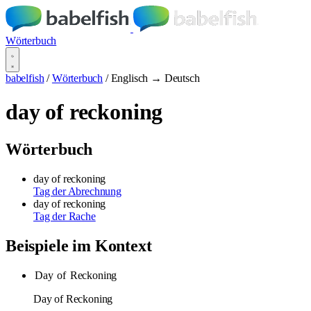
Wörterbuch
babelfish
/
Wörterbuch
/
Englisch → Deutsch
day of reckoning
Wörterbuch
day of reckoning
Tag der Abrechnung
day of reckoning
Tag der Rache
Beispiele im Kontext
Day
of
Reckoning
Day of Reckoning