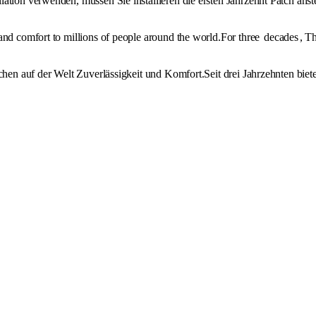
ation verwenden, müssen Sie installieren die ersten Jahrzehnt Patch anst
 and comfort to millions of people around the world.For three
decades
, T
schen auf der Welt Zuverlässigkeit und Komfort.Seit drei Jahrzehnten biet