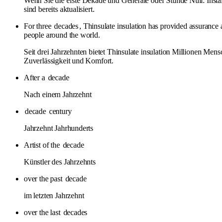
Wenn Sie die erste Dekade und Generäle oder Stunde Null: Install
sind bereits aktualisiert.
For three
decades
, Thinsulate insulation has provided assurance
people around the world.
Seit drei Jahrzehnten bietet Thinsulate insulation Millionen Men
Zuverlässigkeit und Komfort.
After a
decade
Nach einem Jahrzehnt
decade
century
Jahrzehnt Jahrhunderts
Artist of the
decade
Künstler des Jahrzehnts
over the past
decade
im letzten Jahrzehnt
over the last
decades