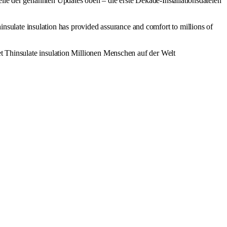
elle der genannten Updates oben – die erste Dekade-Installationsdateien
hinsulate insulation has provided assurance and comfort to millions of
et Thinsulate insulation Millionen Menschen auf der Welt