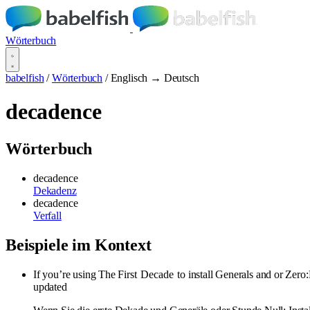
Wörterbuch
babelfish
/
Wörterbuch
/
Englisch → Deutsch
decadence
Wörterbuch
decadence
Dekadenz
decadence
Verfall
Beispiele im Kontext
If you’re using The First
Decade
to install Generals and or Zero:
updated