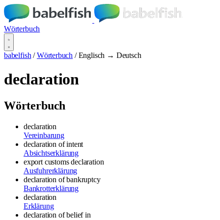
Wörterbuch
babelfish
/
Wörterbuch
/
Englisch → Deutsch
declaration
Wörterbuch
declaration
Vereinbarung
declaration of intent
Absichtserklärung
export customs declaration
Ausfuhrerklärung
declaration of bankruptcy
Bankrotterklärung
declaration
Erklärung
declaration of belief in