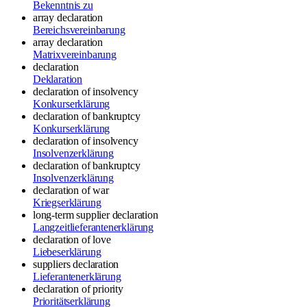
Bekenntnis zu
array declaration
Bereichsvereinbarung
array declaration
Matrixvereinbarung
declaration
Deklaration
declaration of insolvency
Konkurserklärung
declaration of bankruptcy
Konkurserklärung
declaration of insolvency
Insolvenzerklärung
declaration of bankruptcy
Insolvenzerklärung
declaration of war
Kriegserklärung
long-term supplier declaration
Langzeitlieferantenerklärung
declaration of love
Liebeserklärung
suppliers declaration
Lieferantenerklärung
declaration of priority
Prioritätserklärung