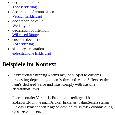
declaration of death
Todeserklärung
declaration of renunciation
Verzichtserklärung
declaration of value
Wertangabe
declaration of intention
Willenserklärung
customs declaration
Zollerklärung
statutory declaration
eidesstattliche Erklärung
Beispiele im Kontext
International Shipping - items may be subject to customs
processing depending on item's
declared
value.Sellers set the
item's
declared
value and must comply with customs
declaration
laws.
Internationaler Versand - Produkte unterliegen können
Zollabwicklung je nach Artikel
Erklärtes
value.Sellers stellen
Sie das Element nach Angabe des und muss mit Zollanmeldung
Gesetze einhalten.