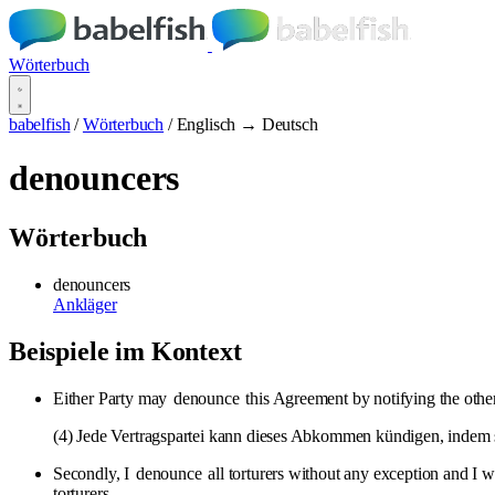
Wörterbuch
babelfish
/
Wörterbuch
/
Englisch → Deutsch
denouncers
Wörterbuch
denouncers
Ankläger
Beispiele im Kontext
Either Party may
denounce
this Agreement by notifying the other 
(4) Jede Vertragspartei kann dieses Abkommen kündigen, indem si
Secondly, I
denounce
all torturers without any exception and I 
torturers.