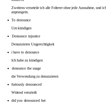
Zweitens verurteile ich alle Folterer ohne jede Ausnahme, und ich
anprangern.
To
denounce
Um kündigen
Denounce
injustice
Denunzieren Ungerechtigkeit
i have to
denounce
Ich habe zu kündigen
denounce
the usage
die Verwendung zu denunzieren
furiously
denounced
Wütend verurteilt
did you
denounced
her