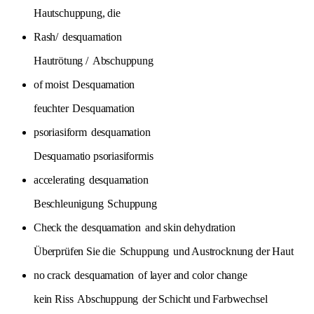
Hautschuppung, die
Rash/
desquamation
Hautrötung /
Abschuppung
of moist
Desquamation
feuchter
Desquamation
psoriasiform
desquamation
Desquamatio psoriasiformis
accelerating
desquamation
Beschleunigung
Schuppung
Check the
desquamation
and skin dehydration
Überprüfen Sie die
Schuppung
und Austrocknung der Haut
no crack
desquamation
of layer and color change
kein Riss
Abschuppung
der Schicht und Farbwechsel