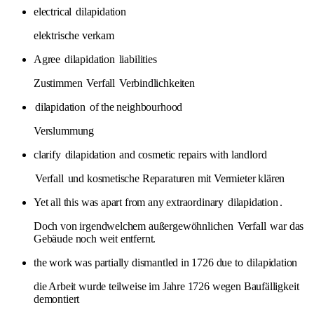
electrical
dilapidation
elektrische verkam
Agree
dilapidation
liabilities
Zustimmen
Verfall
Verbindlichkeiten
dilapidation
of the neighbourhood
Verslummung
clarify
dilapidation
and cosmetic repairs with landlord
Verfall
und kosmetische Reparaturen mit Vermieter klären
Yet all this was apart from any extraordinary
dilapidation
.
Doch von irgendwelchem außergewöhnlichen
Verfall
war das
Gebäude noch weit entfernt.
the work was partially dismantled in 1726 due to
dilapidation
die Arbeit wurde teilweise im Jahre 1726 wegen Baufälligkeit
demontiert