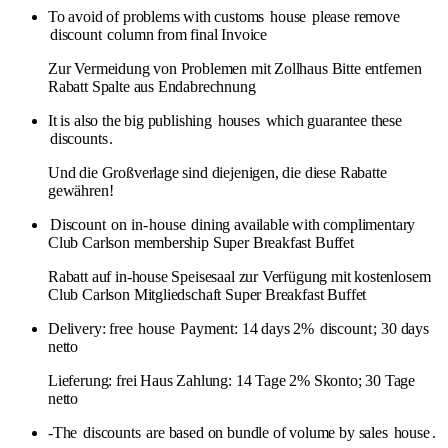
To avoid of problems with customs
house
please remove
discount
column from final Invoice
Zur Vermeidung von Problemen mit Zollhaus Bitte entfernen
Rabatt Spalte aus Endabrechnung
It is also the big publishing
houses
which guarantee these
discounts
.
Und die Großverlage sind diejenigen, die diese Rabatte
gewähren!
Discount
on in-
house
dining available with complimentary
Club Carlson membership Super Breakfast Buffet
Rabatt auf in-house Speisesaal zur Verfügung mit kostenlosem
Club Carlson Mitgliedschaft Super Breakfast Buffet
Delivery: free
house
Payment: 14 days 2%
discount
; 30 days
netto
Lieferung: frei Haus Zahlung: 14 Tage 2% Skonto; 30 Tage
netto
-The
discounts
are based on bundle of volume by sales
house
.