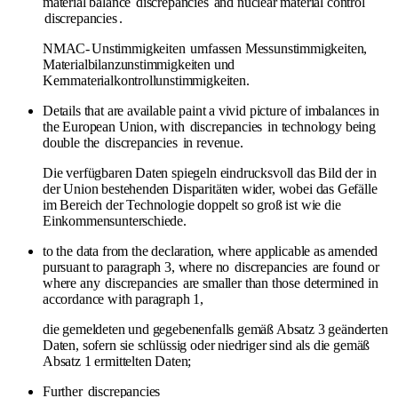
material balance
discrepancies
and nuclear material control
discrepancies
.
NMAC-
Unstimmigkeiten
umfassen Messunstimmigkeiten,
Materialbilanzunstimmigkeiten und
Kernmaterialkontrollunstimmigkeiten.
Details that are available paint a vivid picture of imbalances in
the European Union, with
discrepancies
in technology being
double the
discrepancies
in revenue.
Die verfügbaren Daten spiegeln eindrucksvoll das Bild der in
der Union bestehenden Disparitäten wider, wobei das Gefälle
im Bereich der Technologie doppelt so groß ist wie die
Einkommensunterschiede.
to the data from the declaration, where applicable as amended
pursuant to paragraph 3, where no
discrepancies
are found or
where any
discrepancies
are smaller than those determined in
accordance with paragraph 1,
die gemeldeten und gegebenenfalls gemäß Absatz 3 geänderten
Daten, sofern sie schlüssig oder niedriger sind als die gemäß
Absatz 1 ermittelten Daten;
Further
discrepancies