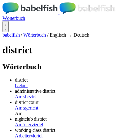
Wörterbuch
babelfish
/
Wörterbuch
/
Englisch → Deutsch
district
Wörterbuch
district
Gebiet
administrative district
Amtsbezirk
district court
Amtsgericht
Am.
nightclub district
Amüsierviertel
working-class district
Arbeiterviertel