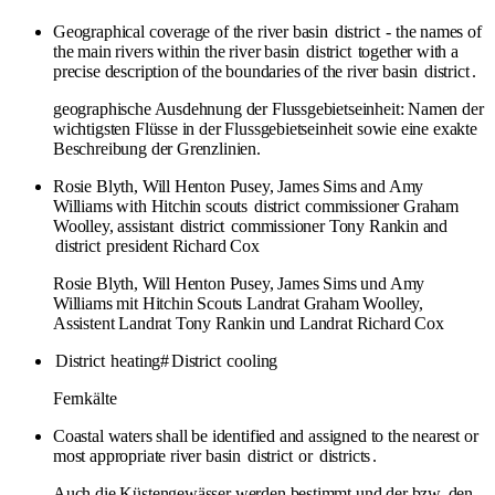
Geographical coverage of the river basin
district
- the names of
the main rivers within the river basin
district
together with a
precise description of the boundaries of the river basin
district
.
geographische Ausdehnung der Flussgebietseinheit: Namen der
wichtigsten Flüsse in der Flussgebietseinheit sowie eine exakte
Beschreibung der Grenzlinien.
Rosie Blyth, Will Henton Pusey, James Sims and Amy
Williams with Hitchin scouts
district
commissioner Graham
Woolley, assistant
district
commissioner Tony Rankin and
district
president Richard Cox
Rosie Blyth, Will Henton Pusey, James Sims und Amy
Williams mit Hitchin Scouts Landrat Graham Woolley,
Assistent Landrat Tony Rankin und Landrat Richard Cox
District
heating#
District
cooling
Fernkälte
Coastal waters shall be identified and assigned to the nearest or
most appropriate river basin
district
or
districts
.
Auch die Küstengewässer werden bestimmt und der bzw. den