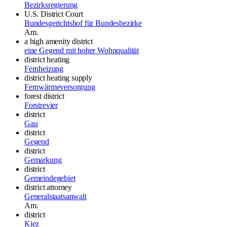
Bezirksregierung
U.S. District Court
Bundesgerichtshof für Bundesbezirke
Am.
a high amenity district
eine Gegend mit hoher Wohnqualität
district heating
Fernheizung
district heating supply
Fernwärmeversorgung
forest district
Forstrevier
district
Gau
district
Gegend
district
Gemarkung
district
Gemeindegebiet
district attorney
Generalstaatsanwalt
Am.
district
Kiez