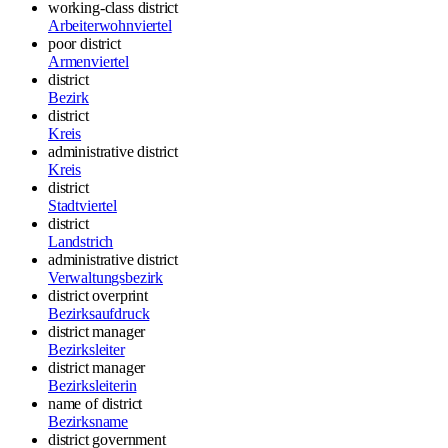
working-class district
Arbeiterwohnviertel
poor district
Armenviertel
district
Bezirk
district
Kreis
administrative district
Kreis
district
Stadtviertel
district
Landstrich
administrative district
Verwaltungsbezirk
district overprint
Bezirksaufdruck
district manager
Bezirksleiter
district manager
Bezirksleiterin
name of district
Bezirksname
district government