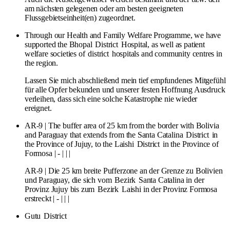
am nächsten gelegenen oder am besten geeigneten
Flussgebietseinheit(en) zugeordnet.
Through our Health and Family Welfare Programme, we have
supported the Bhopal
District
Hospital, as well as patient
welfare societies of
district
hospitals and community centres in
the region.
Lassen Sie mich abschließend mein tief empfundenes Mitgefühl
für alle Opfer bekunden und unserer festen Hoffnung Ausdruck
verleihen, dass sich eine solche Katastrophe nie wieder
ereignet.
AR-9 | The buffer area of 25 km from the border with Bolivia
and Paraguay that extends from the Santa Catalina
District
in
the Province of Jujuy, to the Laishi
District
in the Province of
Formosa | - | | |
AR-9 | Die 25 km breite Pufferzone an der Grenze zu Bolivien
und Paraguay, die sich vom
Bezirk
Santa Catalina in der
Provinz Jujuy bis zum
Bezirk
Laishi in der Provinz Formosa
erstreckt | - | | |
Gutu
District