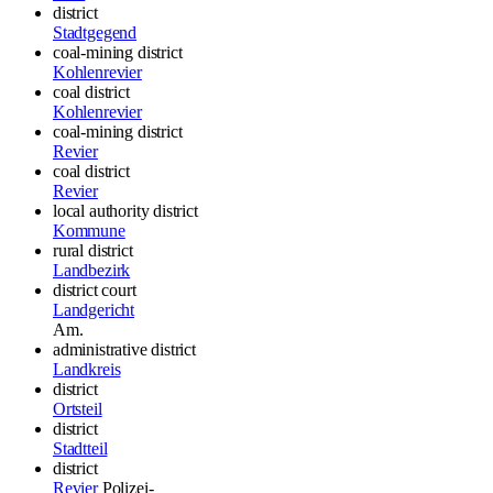
district
Stadtgegend
coal-mining district
Kohlenrevier
coal district
Kohlenrevier
coal-mining district
Revier
coal district
Revier
local authority district
Kommune
rural district
Landbezirk
district court
Landgericht
Am.
administrative district
Landkreis
district
Ortsteil
district
Stadtteil
district
Revier
Polizei-