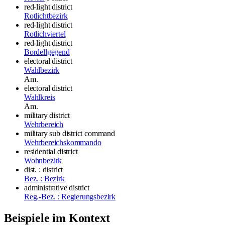
red-light district
Rotlichtbezirk
red-light district
Rotlichviertel
red-light district
Bordellgegend
electoral district
Wahlbezirk
Am.
electoral district
Wahlkreis
Am.
military district
Wehrbereich
military sub district command
Wehrbereichskommando
residential district
Wohnbezirk
dist. : district
Bez. : Bezirk
administrative district
Reg.-Bez. : Regierungsbezirk
Beispiele im Kontext