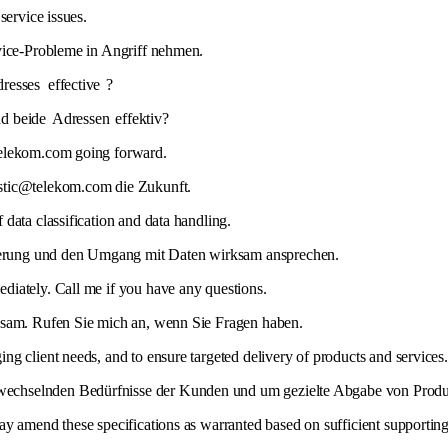
ervice issues.
rvice-Probleme in Angriff nehmen.
dresses
effective
?
nd beide
Adressen
effektiv?
elekom.com going forward.
stic@telekom.com die Zukunft.
f data classification and data handling.
erung und den Umgang mit Daten wirksam ansprechen.
diately. Call me if you have any questions.
ksam. Rufen Sie mich an, wenn Sie Fragen haben.
ng client needs, and to ensure targeted delivery of products and services.
echselnden Bedürfnisse der Kunden und um gezielte Abgabe von Produkt
ay amend these specifications as warranted based on sufficient supporting