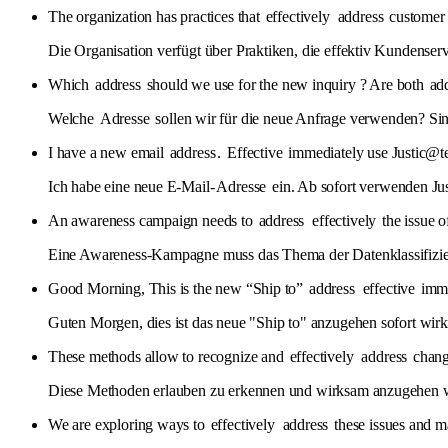
The organization has practices that
effectively
address
customer s
Die Organisation verfügt über Praktiken, die effektiv Kundense
Which
address
should we use for the new inquiry ? Are both
ad
Welche
Adresse
sollen wir für die neue Anfrage verwenden? Si
I have a new email
address
.
Effective
immediately use Justic@t
Ich habe eine neue E-Mail-
Adresse
ein. Ab sofort verwenden Ju
An awareness campaign needs to
address
effectively
the issue o
Eine Awareness-Kampagne muss das Thema der Datenklassifizi
Good Morning, This is the new “Ship to”
address
effective
imme
Guten Morgen, dies ist das neue "Ship to" anzugehen sofort wir
These methods allow to recognize and
effectively
address
changi
Diese Methoden erlauben zu erkennen und wirksam anzugehen w
We are exploring ways to
effectively
address
these issues and m