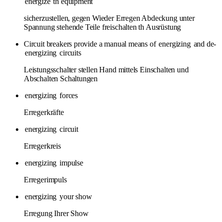
energize
th equipment
sicherzustellen, gegen Wieder Erregen Abdeckung unter
Spannung stehende Teile freischalten th Ausrüstung
Circuit breakers provide a manual means of
energizing
and de-
energizing
circuits
Leistungsschalter stellen Hand mittels Einschalten und
Abschalten Schaltungen
energizing
forces
Erregerkräfte
energizing
circuit
Erregerkreis
energizing
impulse
Erregerimpuls
energizing
your show
Erregung Ihrer Show