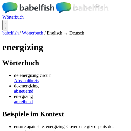
Wörterbuch
babelfish
/
Wörterbuch
/
Englisch → Deutsch
energizing
Wörterbuch
de-energizing circuit
Abschaltkreis
de-energizing
absteuernd
energizing
antreibend
Beispiele im Kontext
ensure against re-
energizing
Cover
energized
parts de-