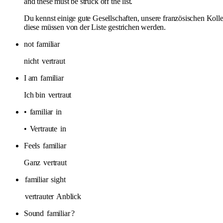
and these must be struck off the list.
Du kennst einige gute Gesellschaften, unsere französischen Koll
diese müssen von der Liste gestrichen werden.
not
familiar
nicht
vertraut
I am
familiar
Ich bin
vertraut
•
familiar
in
•
Vertraute
in
Feels
familiar
Ganz
vertraut
familiar
sight
vertrauter
Anblick
Sound
familiar
?