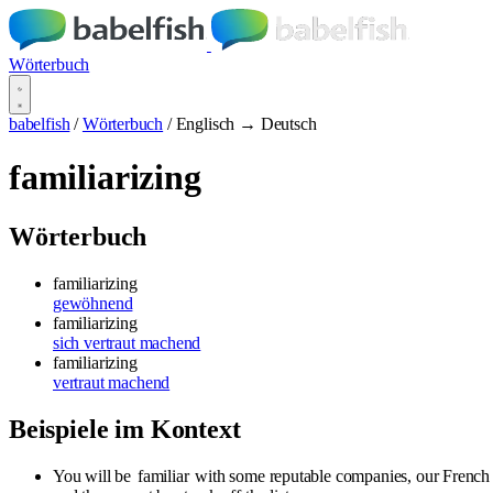
Wörterbuch
babelfish
/
Wörterbuch
/
Englisch → Deutsch
familiarizing
Wörterbuch
familiarizing
gewöhnend
familiarizing
sich vertraut machend
familiarizing
vertraut machend
Beispiele im Kontext
You will be
familiar
with some reputable companies, our French