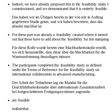
Indeed, we have already proposed this in the
feasibility
study I
commissioned, and we demonstrated that it is entirely
feasible
.
Das haben wir im Übrigen bereits in der von mir in Auftrag
gegebenen Studie getan, und wir haben bewiesen, dass das
absolut machbar ist.
For these part was already a
feasibility
created where it turned
out that these have to add about the
feasibility
for hot stamping
Für diese Rolle wurde bereits eine Machbarkeitsstudie erstellt,
wo sich herausstellte, dass diese über die Machbarkeit für die
Warmumformung hinzufügen müssen
The participants completed the
feasibility
study as defined
under the Terms of Reference for the
feasibility
study on
international collaboration in advanced manufacturing.
Der Arbeit der Teilnehmer lag ein Mandat für die
Durchführbarkeitsstudie über internationale Zusammenarbeit
bei fortgeschrittenen Fertigungssystemen zugrunde.
are
feasible
realisierbar