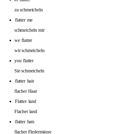
zu schmeicheln
flatter
me
schmeicheln mir
we
flatter
wir schmeicheln
you
flatter
Sie schmeicheln
flatter
hair
flacher Haar
Flatter
land
Flacher land
flatter
bats
flacher Fledermäuse