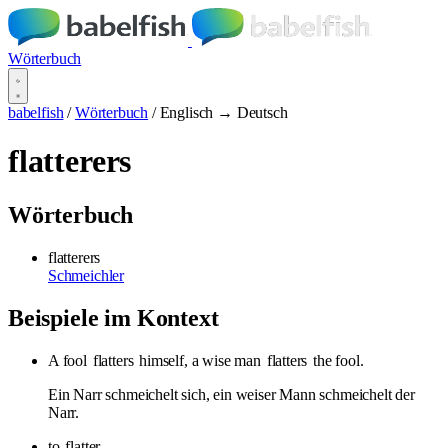
Wörterbuch
babelfish
/
Wörterbuch
/
Englisch → Deutsch
flatterers
Wörterbuch
flatterers
Schmeichler
Beispiele im Kontext
A fool
flatters
himself, a wise man
flatters
the fool.
Ein Narr schmeichelt sich, ein weiser Mann schmeichelt der
Narr.
to
flatter