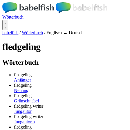
Wörterbuch
babelfish
/
Wörterbuch
/
Englisch → Deutsch
fledgeling
Wörterbuch
fledgeling
Anfänger
fledgeling
Neuling
fledgeling
Grünschnabel
fledgeling writer
Jungautor
fledgeling writer
Jungautorin
fledgeling