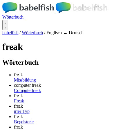
Wörterbuch
babelfish
/
Wörterbuch
/
Englisch → Deutsch
freak
Wörterbuch
freak
Missbildung
computer freak
Computerfreak
freak
Freak
freak
irrer Typ
freak
Begeisterte
freak