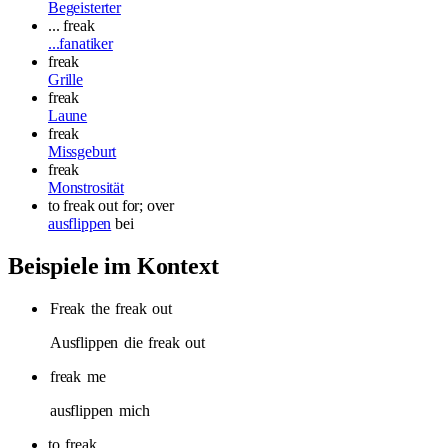
Begeisterter
... freak
...fanatiker
freak
Grille
freak
Laune
freak
Missgeburt
freak
Monstrosität
to freak out
for; over
ausflippen
bei
Beispiele im Kontext
Freak
the
freak
out
Ausflippen
die
freak
out
freak
me
ausflippen
mich
to
freak