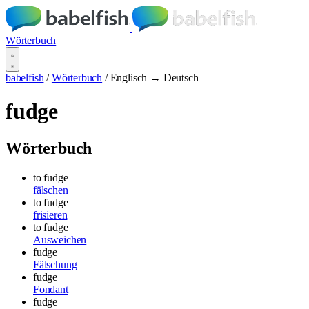
Wörterbuch
babelfish
/
Wörterbuch
/
Englisch → Deutsch
fudge
Wörterbuch
to fudge
fälschen
to fudge
frisieren
to fudge
Ausweichen
fudge
Fälschung
fudge
Fondant
fudge