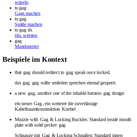
witzeln
to gag
Gags machen
to gag
Späße machen
to gag sb.
jdn. würgen
gag
Mundsperrer
Beispiele im Kontext
that
gag
should redirect to
gag
speak once locked.
das
gag
gag
sollte umleiten sprechen einmal gesperrt.
a new
gag
, another one of the reliable harness
gag
design
ein neuer
Gag
, ein weiterer die zuverlässige
Kabelbaumkonstruktion
Knebel
Muzzle with
Gag
& Locking Buckles: Standard inside mouth
plate with solid pecker
gag
Schnauze mit
Gag
& Locking Schnallen: Standard innen