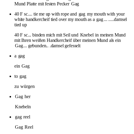
Mund Platte mit festen Pecker
Gag
40 F sc.... tie me up with rope and
gag
my mouth with your
white handkercheif tied over my mouth as a
gag
... .....damsel
tied up
40 F sc... binden mich mit Seil und
Knebel
in meinen Mund
mit Ihren weißen Handkercheif über meinen Mund als ein
Gag
... gebunden.. .damsel gefesselt
a
gag
ein
Gag
to
gag
zu
würgen
Gag
her
Knebeln
gag
reel
Gag
Reel