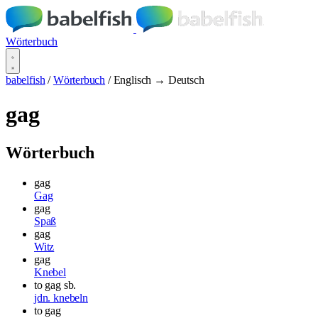
Wörterbuch
babelfish
/
Wörterbuch
/
Englisch → Deutsch
gag
Wörterbuch
gag
Gag
gag
Spaß
gag
Witz
gag
Knebel
to gag sb.
jdn. knebeln
to gag