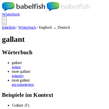
Wörterbuch
babelfish
/
Wörterbuch
/
Englisch → Deutsch
gallant
Wörterbuch
gallant
galant
more gallant
galanter
most gallant
am galantesten
Beispiele im Kontext
Gallant
(T)