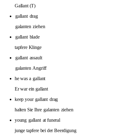
Gallant (T)
gallant
drag
galanten
ziehen
gallant
blade
tapfere Klinge
gallant
assault
galanten
Angriff
he was a
gallant
Er war ein gallant
keep your
gallant
drag
halten Sie Ihre
galanten
ziehen
young
gallant
at funeral
junge tapfere bei der Beerdigung