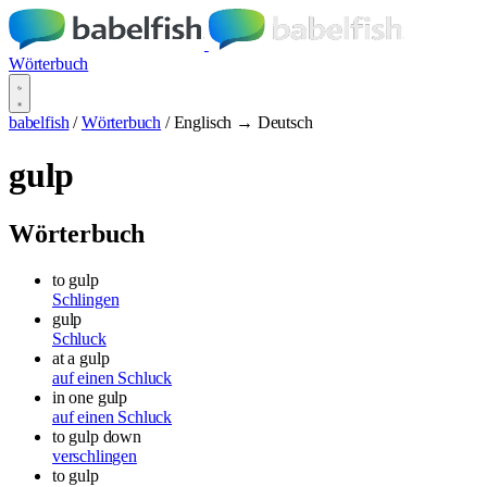
Wörterbuch
babelfish
/
Wörterbuch
/
Englisch → Deutsch
gulp
Wörterbuch
to gulp
Schlingen
gulp
Schluck
at a gulp
auf einen Schluck
in one gulp
auf einen Schluck
to gulp down
verschlingen
to gulp