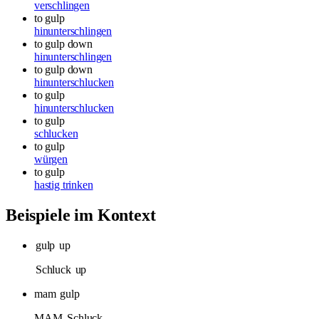
verschlingen
to gulp
hinunterschlingen
to gulp down
hinunterschlingen
to gulp down
hinunterschlucken
to gulp
hinunterschlucken
to gulp
schlucken
to gulp
würgen
to gulp
hastig trinken
Beispiele im Kontext
gulp
up
Schluck
up
mam
gulp
MAM-
Schluck