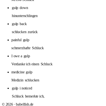
gulp
down
hinunterschlingen
gulp
back
schlucken
zurück
painful
gulp
schmerzhafte
Schluck
I owe a
gulp
Verdanke ich einen
Schluck
medicine
gulp
Medizin
schlucken
gulp
i noticed
Schluck
bemerkte ich,
© 2026 · babelfish.de