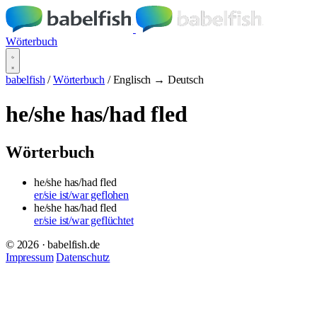
Wörterbuch
babelfish
/
Wörterbuch
/
Englisch → Deutsch
he/she has/had fled
Wörterbuch
he/she has/had fled
er/sie ist/war geflohen
he/she has/had fled
er/sie ist/war geflüchtet
© 2026 · babelfish.de
Impressum
Datenschutz