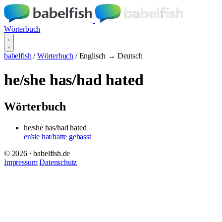
Wörterbuch
babelfish
/
Wörterbuch
/
Englisch → Deutsch
he/she has/had hated
Wörterbuch
he/she has/had hated
er/sie hat/hatte gehasst
© 2026 · babelfish.de
Impressum
Datenschutz