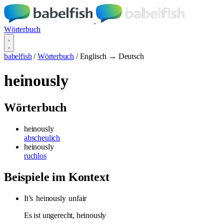
Wörterbuch
babelfish
/
Wörterbuch
/
Englisch → Deutsch
heinously
Wörterbuch
heinously
abscheulich
heinously
ruchlos
Beispiele im Kontext
It’s
heinously
unfair
Es ist ungerecht, heinously