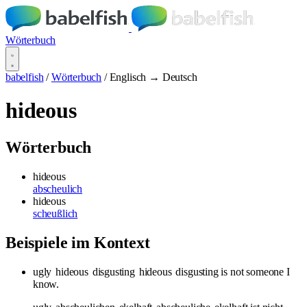
Wörterbuch
babelfish
/
Wörterbuch
/
Englisch → Deutsch
hideous
Wörterbuch
hideous
abscheulich
hideous
scheußlich
Beispiele im Kontext
ugly
hideous
disgusting
hideous
disgusting is not someone I
know.