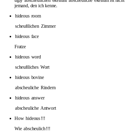
ugly
abscheulichen
ekelhaft
abscheuliche
ekelhaft ist nicht
jemand, den ich kenne.
hideous
room
scheußlichen
Zimmer
hideous
face
Fratze
hideous
word
scheußliches
Wort
hideous
bovine
abscheuliche
Rindern
hideous
answer
abscheuliche
Antwort
How
hideous
!!!
Wie
abscheulich
!!!