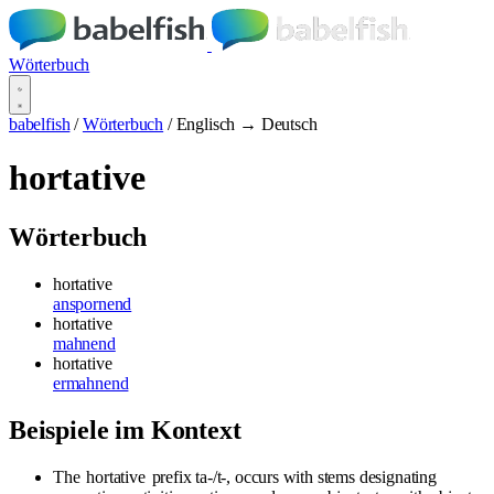
Wörterbuch
babelfish
/
Wörterbuch
/
Englisch → Deutsch
hortative
Wörterbuch
hortative
anspornend
hortative
mahnend
hortative
ermahnend
Beispiele im Kontext
The
hortative
prefix ta-/t-, occurs with stems designating