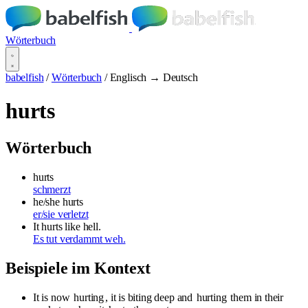
Wörterbuch
babelfish
/
Wörterbuch
/
Englisch → Deutsch
hurts
Wörterbuch
hurts
schmerzt
he/she hurts
er/sie verletzt
It hurts like hell.
Es tut verdammt weh.
Beispiele im Kontext
It is now
hurting
, it is biting deep and
hurting
them in their