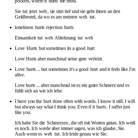
pockets, where it
hurts
the most.
Sie
tut
jetzt
weh
, sie sitzt tief und sie geht ihnen an den
Geldbeutel, da wo es am meisten
weh
tut
.
loneliness
hurts
rejection
hurts
Einsamkeit
tut
weh
Ablehnung
tut
weh
Love
Hurts
but sometimes its a good
hurt
Love Hurts aber manchmal seine gute
verletzt
Love
hurts
... but sometimes it's a good
hurt
and it feels like I'm
alive.
Love hurts ... aber manchmal ist es ein guter Schmerz und es
fühlt sich an wie ich lebe.
I have you the
hurt
done often with words. I know it still. I will
but always say what I think you. Even if it
hurts
. I suffer just
like you.
Ich habe Sie die
Schmerzen
, die oft mit Worten getan. Ich weiß
es noch. Ich werde aber immer sagen, was ich glaube, Sie.
Auch wenn es
weh
tut
. Ich leide genau wie Sie.