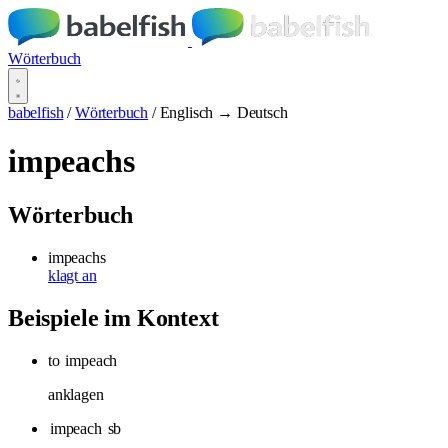
Wörterbuch
babelfish
/
Wörterbuch
/
Englisch → Deutsch
impeachs
Wörterbuch
impeachs
klagt an
Beispiele im Kontext
to
impeach
anklagen
impeach
sb