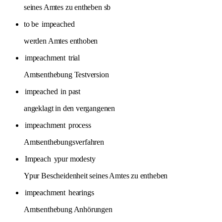
seines Amtes zu entheben sb
to be
impeached
werden Amtes enthoben
impeachment
trial
Amtsenthebung Testversion
impeached
in past
angeklagt in den vergangenen
impeachment
process
Amtsenthebungsverfahren
Impeach
ypur modesty
Ypur Bescheidenheit seines Amtes zu entheben
impeachment
hearings
Amtsenthebung Anhörungen