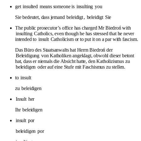
get
insulted
means someone is
insulting
you
Sie bedeutet, dass jemand
beleidigt
,
beleidigt
Sie
The public prosecutor’s office has charged Mr Biedroń with
insulting
Catholics, even though he has stressed that he never
intended to
insult
Catholicism or to put it on a par with fascism.
Das Büro des Staatsanwalts hat Herrn Biedroń der
Beleidigung
von Katholiken angeklagt, obwohl dieser betont
hat, dass er niemals die Absicht hatte, den Katholizismus zu
beleidigen
oder auf eine Stufe mit Faschismus zu stellen.
to
insult
zu
beleidigen
Insult
her
Ihr
beleidigen
insult
por
beleidigen
por