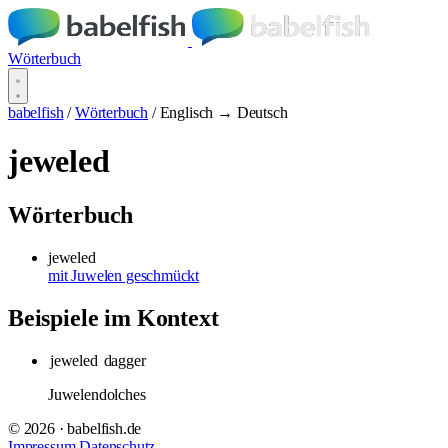
Wörterbuch
babelfish
/
Wörterbuch
/
Englisch → Deutsch
jeweled
Wörterbuch
jeweled
mit Juwelen geschmückt
Beispiele im Kontext
jeweled
dagger
Juwelendolches
© 2026 · babelfish.de
Impressum
Datenschutz