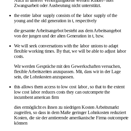
Auch in unserer Versorgungskette werden Kinder- oder
Zwangsarbeit oder Ausbeutung nicht unterstützt.
the entire
labor
supply consists of the
labor
supply of the
young and the old generation in t, respectively
die gesamte Arbeitsangebot besteht aus dem Arbeitsangebot
von der jungen und der alten Generation in t, bzw.
We will seek conversations with the
labor
unions to adapt
flexible working times. By that, we will be able to adjust
labor
costs.
Wir werden Gespräche mit den Gewerkschaften versuchen,
flexible Arbeitszeiten anzupassen. Mit, dass wir in der Lage
sein, die Lohnkosten anzupassen.
this allows them access to low cost
labor
, so that to the extent
low cost
labor
reduces costs they can outcompete the
incumbent american firm
dies ermöglicht es ihnen zu niedrigen Kosten Arbeitsmarkt
zugreifen, so dass in dem Maße geringer Lohnkosten reduziert
Kosten, die sie der amtierende amerikanische Firma outcompete
können