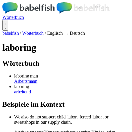
Wörterbuch
babelfish
/
Wörterbuch
/
Englisch → Deutsch
laboring
Wörterbuch
laboring man
Arbeitsmann
laboring
arbeitend
Beispiele im Kontext
We also do not support child
labor
, forced
labor
, or
sweatshops in our supply chain.