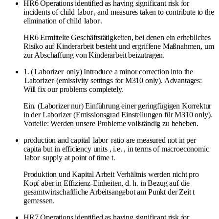
HR6 Operations identified as having significant risk for
incidents of child
labor
, and measures taken to contribute to the
elimination of child
labor
.
HR6 Ermittelte Geschäftstätigkeiten, bei denen ein erhebliches
Risiko auf Kinderarbeit besteht und ergriffene Maßnahmen, um
zur Abschaffung von Kinderarbeit beizutragen.
1. (
Laborizer
only) Introduce a minor correction into the
Laborizer
(emissivity settings for M310 only). Advantages:
Will fix our problems completely.
Ein. (Laborizer nur) Einführung einer geringfügigen Korrektur
in der Laborizer (Emissionsgrad Einstellungen für M310 only).
Vorteile: Werden unsere Probleme vollständig zu beheben.
production and capital
labor
ratio are measured not in per
capita but in efficiency units , i.e. , in terms of macroeconomic
labor
supply at point of time t.
Produktion und Kapital Arbeit Verhältnis werden nicht pro
Kopf aber in Effizienz-Einheiten, d. h. in Bezug auf die
gesamtwirtschaftliche Arbeitsangebot am Punkt der Zeit t
gemessen.
HR7 Operations identified as having significant risk for