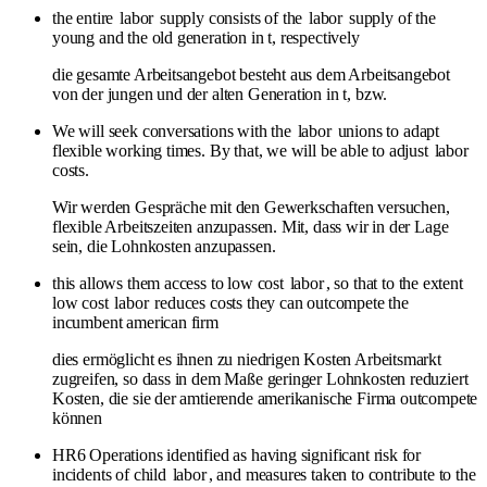
the entire
labor
supply consists of the
labor
supply of the
young and the old generation in t, respectively
die gesamte Arbeitsangebot besteht aus dem Arbeitsangebot
von der jungen und der alten Generation in t, bzw.
We will seek conversations with the
labor
unions to adapt
flexible working times. By that, we will be able to adjust
labor
costs.
Wir werden Gespräche mit den Gewerkschaften versuchen,
flexible Arbeitszeiten anzupassen. Mit, dass wir in der Lage
sein, die Lohnkosten anzupassen.
this allows them access to low cost
labor
, so that to the extent
low cost
labor
reduces costs they can outcompete the
incumbent american firm
dies ermöglicht es ihnen zu niedrigen Kosten Arbeitsmarkt
zugreifen, so dass in dem Maße geringer Lohnkosten reduziert
Kosten, die sie der amtierende amerikanische Firma outcompete
können
HR6 Operations identified as having significant risk for
incidents of child
labor
, and measures taken to contribute to the