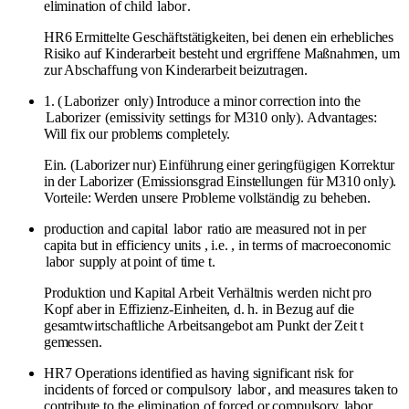
elimination of child
labor
.
HR6 Ermittelte Geschäftstätigkeiten, bei denen ein erhebliches
Risiko auf Kinderarbeit besteht und ergriffene Maßnahmen, um
zur Abschaffung von Kinderarbeit beizutragen.
1. (
Laborizer
only) Introduce a minor correction into the
Laborizer
(emissivity settings for M310 only). Advantages:
Will fix our problems completely.
Ein. (Laborizer nur) Einführung einer geringfügigen Korrektur
in der Laborizer (Emissionsgrad Einstellungen für M310 only).
Vorteile: Werden unsere Probleme vollständig zu beheben.
production and capital
labor
ratio are measured not in per
capita but in efficiency units , i.e. , in terms of macroeconomic
labor
supply at point of time t.
Produktion und Kapital Arbeit Verhältnis werden nicht pro
Kopf aber in Effizienz-Einheiten, d. h. in Bezug auf die
gesamtwirtschaftliche Arbeitsangebot am Punkt der Zeit t
gemessen.
HR7 Operations identified as having significant risk for
incidents of forced or compulsory
labor
, and measures taken to
contribute to the elimination of forced or compulsory
labor
.