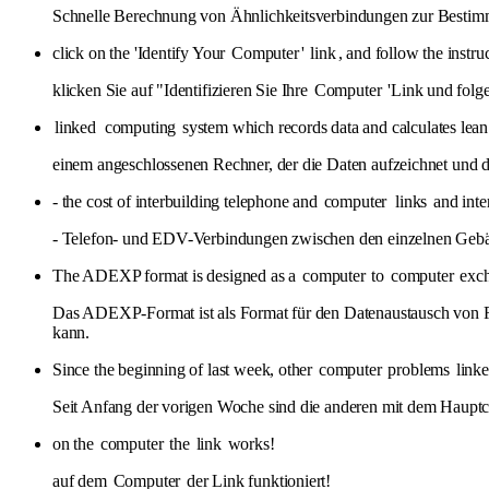
Schnelle Berechnung von Ähnlichkeitsverbindungen zur Bestimm
click on the 'Identify Your
Computer
'
link
, and follow the instru
klicken Sie auf "Identifizieren Sie Ihre
Computer
'Link und folg
linked
computing
system which records data and calculates lean
einem angeschlossenen Rechner, der die Daten aufzeichnet und d
- the cost of interbuilding telephone and
computer
links
and inte
- Telefon- und EDV-Verbindungen zwischen den einzelnen Gebäu
The ADEXP format is designed as a
computer
to
computer
exch
Das ADEXP-Format ist als Format für den Datenaustausch von R
kann.
Since the beginning of last week, other
computer
problems
link
Seit Anfang der vorigen Woche sind die anderen mit dem Haup
on the
computer
the
link
works!
auf dem
Computer
der Link funktioniert!