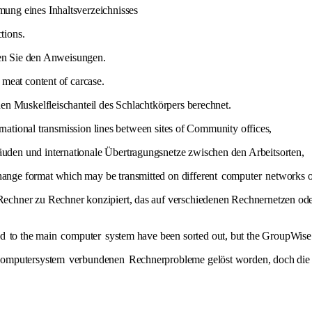
ung eines Inhaltsverzeichnisses
ctions.
en Sie den Anweisungen.
 meat content of carcase.
en Muskelfleischanteil des Schlachtkörpers berechnet.
rnational transmission lines between sites of Community offices,
den und internationale Übertragungsnetze zwischen den Arbeitsorten,
ange format which may be transmitted on different
computer
networks o
echner zu Rechner konzipiert, das auf verschiedenen Rechnernetzen od
ed
to the main
computer
system have been sorted out, but the GroupWise 
tcomputersystem
verbundenen
Rechnerprobleme gelöst worden, doch die 