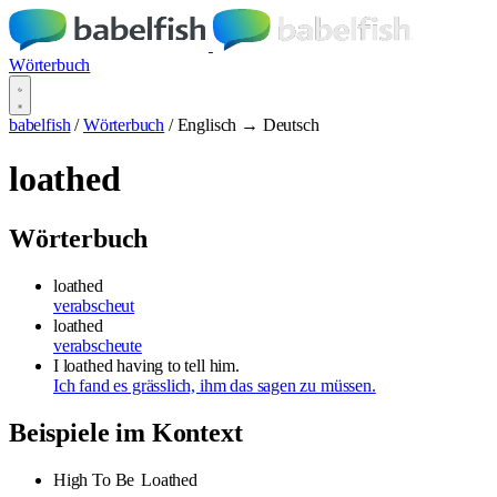
Wörterbuch
babelfish
/
Wörterbuch
/
Englisch → Deutsch
loathed
Wörterbuch
loathed
verabscheut
loathed
verabscheute
I loathed having to tell him.
Ich fand es grässlich, ihm das sagen zu müssen.
Beispiele im Kontext
High To Be
Loathed