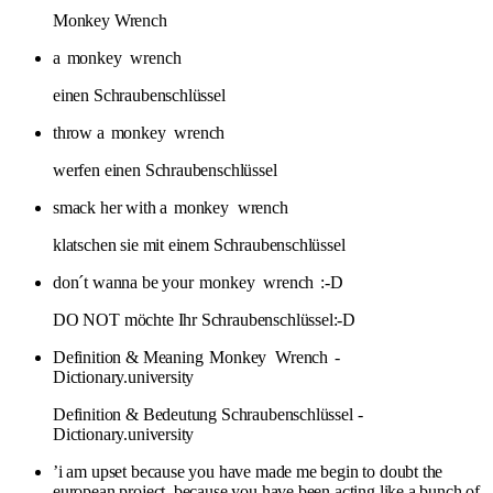
Monkey Wrench
a
monkey
wrench
einen Schraubenschlüssel
throw a
monkey
wrench
werfen einen Schraubenschlüssel
smack her with a
monkey
wrench
klatschen sie mit einem Schraubenschlüssel
don´t wanna be your
monkey
wrench
:-D
DO NOT möchte Ihr Schraubenschlüssel:-D
Definition & Meaning
Monkey
Wrench
-
Dictionary.university
Definition & Bedeutung Schraubenschlüssel -
Dictionary.university
’i am upset because you have made me begin to doubt the
european project, because you have been acting like a bunch of