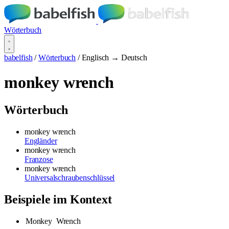
Wörterbuch
babelfish
/
Wörterbuch
/
Englisch → Deutsch
monkey wrench
Wörterbuch
monkey wrench
Engländer
monkey wrench
Franzose
monkey wrench
Universalschraubenschlüssel
Beispiele im Kontext
Monkey
Wrench